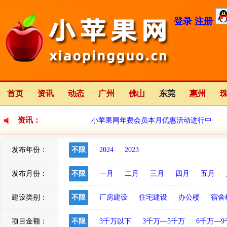
登录
注册
首页
资讯
动态
广州
佛山
东莞
惠州
资讯：
小苹果网年费会员本月优惠活动进行中
发布年份：
不限
2024
2023
小苹果网全新改版中
2023-01-12
发布月份：
不限
一月
二月
三月
四月
五月
建设类别：
不限
厂房建设
住宅建设
办公楼
宿舍
项目金额：
不限
3千万以下
3千万—5千万
6千万—9