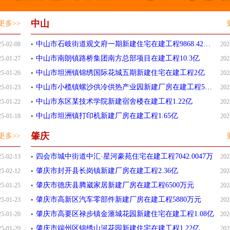
中山
更多>>
中山市石岐街道观文府一期新建住宅在建工程9868.42万元
25-02-08
202
中山市南朗镇路桥集团南方总部项目在建工程10.3亿
25-01-27
202
中山市坦洲镇锦绣国际花城五期新建住宅在建工程2亿
25-01-26
202
中山市小榄镇螺沙供冷供热产业园新建厂房在建工程5143.46
25-01-23
202
中山市东区某技术学院新建宿舍楼在建工程1.22亿
25-01-22
202
中山市坦洲镇打印机新建厂房在建工程1.65亿
25-01-18
202
肇庆
更多>>
四会市城中街道中汇·星河豪苑住宅在建工程7042.0047万
25-02-13
202
肇庆市封开县长岗镇新建厂房在建工程2.36亿
25-02-12
202
肇庆市德庆县腾崴家居新建厂房在建工程6500万元
25-01-25
202
肇庆市高新区汽车零部件新建厂房在建工程5880万元
25-01-23
202
肇庆市高要区禄步镇金滙城花园新建住宅在建工程1.08亿
25-01-20
202
肇庆市端州区锦绣山河花园新建住宅在建工程1.22亿
25-01-20
202