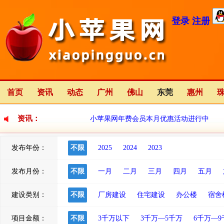
登录
注册
首页
资讯
动态
广州
佛山
东莞
惠州
资讯：
小苹果网年费会员本月优惠活动进行中
发布年份：
不限
2025
2024
2023
小苹果网全新改版中
2023-01-12
发布月份：
不限
一月
二月
三月
四月
五月
建设类别：
不限
厂房建设
住宅建设
办公楼
宿舍
项目金额：
不限
3千万以下
3千万—5千万
6千万—9