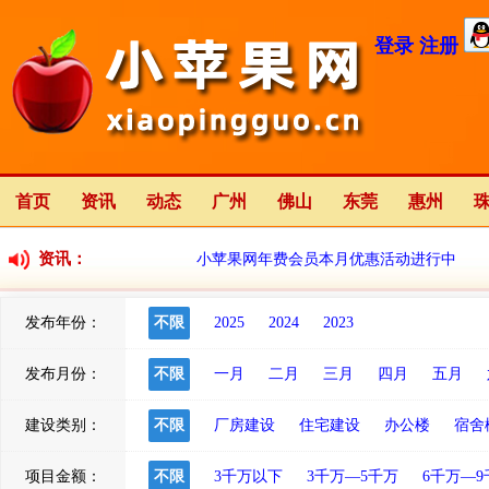
登录
注册
首页
资讯
动态
广州
佛山
东莞
惠州
资讯：
小苹果网年费会员本月优惠活动进行中
发布年份：
不限
2025
2024
2023
小苹果网全新改版中
2023-01-12
发布月份：
不限
一月
二月
三月
四月
五月
建设类别：
不限
厂房建设
住宅建设
办公楼
宿舍
项目金额：
不限
3千万以下
3千万—5千万
6千万—9