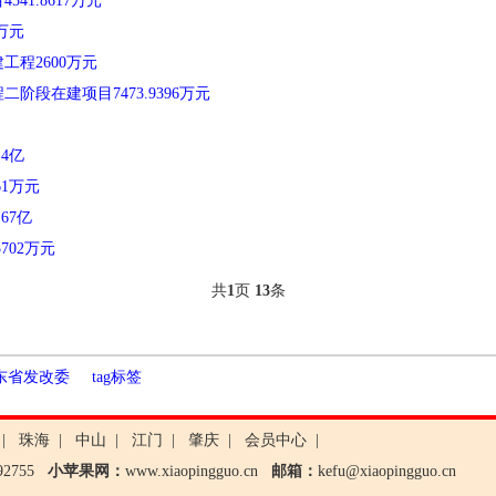
1.8617万元
万元
程2600万元
段在建项目7473.9396万元
4亿
61万元
67亿
702万元
共
1
页
13
条
东省发改委
tag标签
|
珠海
|
中山
|
江门
|
肇庆
|
会员中心
|
792755
小苹果网：
www.xiaopingguo.cn
邮箱：
kefu@xiaopingguo.cn