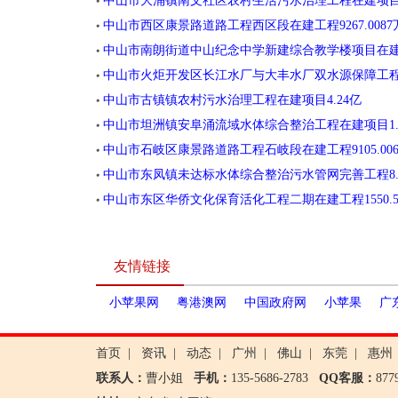
中山市大涌镇南文社区农村生活污水治理工程在建项目454
中山市西区康景路道路工程西区段在建工程9267.0087
中山市南朗街道中山纪念中学新建综合教学楼项目在建工
中山市火炬开发区长江水厂与大丰水厂双水源保障工程二阶
中山市古镇镇农村污水治理工程在建项目4.24亿
中山市坦洲镇安阜涌流域水体综合整治工程在建项目1.
中山市石岐区康景路道路工程石岐段在建工程9105.00
中山市东凤镇未达标水体综合整治污水管网完善工程8.
中山市东区华侨文化保育活化工程二期在建工程1550.5
友情链接
小苹果网
粤港澳网
中国政府网
小苹果
广
首页
|
资讯
|
动态
|
广州
|
佛山
|
东莞
|
惠州
联系人：
曹小姐
手机：
135-5686-2783
QQ客服：
87