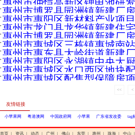
惠州市仲恺高新区锂电池研发
惠州市博罗县园洲镇新建厂房在
惠州市惠阳区新材料产业项目
惠州市龙门县龙华镇新建住宅在
惠州市博罗县园洲镇新建厂房在
惠州市惠城区三栋镇惠城南站市
惠州市惠东县大岭街道新建厂房
惠州市惠阳区永湖镇中央大厨房
惠州市惠城区水口西区地块配
惠州市惠城区配售型保障房项
<<
<
友情链接
小苹果网
粤港澳网
中国政府网
小苹果
广东省发改委
ta
首页
|
资讯
|
动态
|
广州
|
佛山
|
东莞
|
惠州
|
珠海
|
中山
|