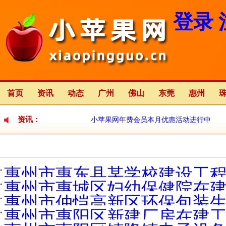
登录
首页
资讯
动态
广州
佛山
东莞
惠州
资讯：
小苹果网年费会员本月优惠活动进行中
小苹果网全新改版中
2023-01-12
惠州市惠东县某学校建设工程在建
惠州市惠城区妇幼保健院在建工程
惠州市仲恺高新区环保包装生产
惠州市惠阳区新建厂房在建工程