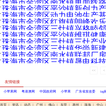
珠海市金湾区南水镇单面线路板
珠海市金湾区平沙镇新创力产业
珠海市金湾区动力电池生产基地
珠海市金湾区红旗镇朗峰欢乐
珠海市金湾区三灶镇兴格睦邻花
珠海市金湾区平沙镇维琪健康产
珠海市金湾区三灶镇三灶产业荟
珠海市金湾区三灶镇华尚新建厂
珠海市金湾区南水镇联邦厂房
珠海市金湾区三灶镇晟电科技
<<
<
友情链接
小苹果网
粤港澳网
中国政府网
小苹果
广东省发改委
ta
首页
|
资讯
|
动态
|
广州
|
佛山
|
东莞
|
惠州
|
珠海
|
中山
|