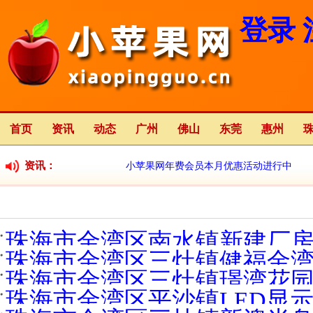
登录
首页
资讯
动态
广州
佛山
东莞
惠州
资讯：
小苹果网年费会员本月优惠活动进行中
小苹果网全新改版中
2023-01-12
珠海市金湾区南水镇新建厂房在
珠海市金湾区三灶镇健福金湾
珠海市金湾区三灶镇璟湾花园新
珠海市金湾区平沙镇LED显示