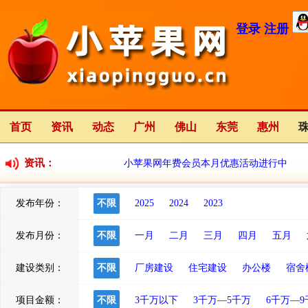
登录
注册
首页
资讯
动态
广州
佛山
东莞
惠州
资讯：
小苹果网年费会员本月优惠活动进行中
发布年份：
不限
2025
2024
2023
小苹果网全新改版中
2023-01-12
发布月份：
不限
一月
二月
三月
四月
五月
建设类别：
不限
厂房建设
住宅建设
办公楼
宿舍
项目金额：
不限
3千万以下
3千万—5千万
6千万—9