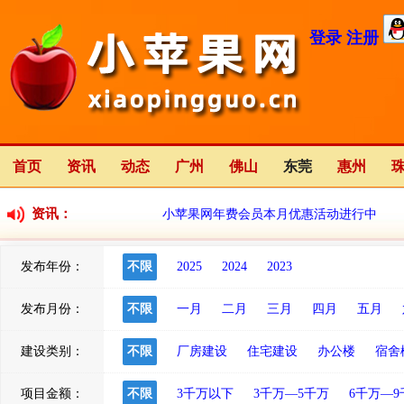
登录
注册
首页
资讯
动态
广州
佛山
东莞
惠州
资讯：
小苹果网年费会员本月优惠活动进行中
发布年份：
不限
2025
2024
2023
小苹果网全新改版中
2023-01-12
发布月份：
不限
一月
二月
三月
四月
五月
建设类别：
不限
厂房建设
住宅建设
办公楼
宿舍
项目金额：
不限
3千万以下
3千万—5千万
6千万—9