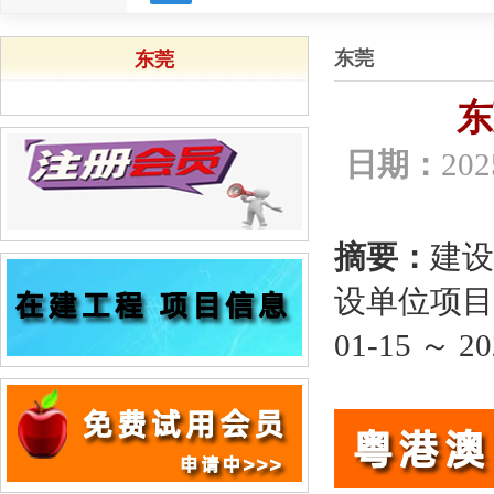
东莞
东莞
东
日期：
202
摘要：
建设
设单位项目
01-15 ～ 20