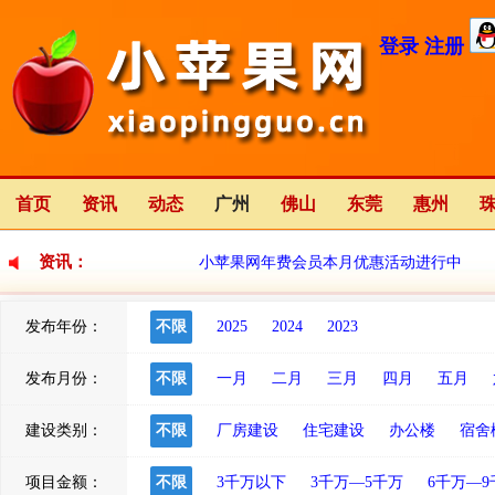
登录
注册
首页
资讯
动态
广州
佛山
东莞
惠州
资讯：
小苹果网年费会员本月优惠活动进行中
发布年份：
不限
2025
2024
2023
小苹果网全新改版中
2023-01-12
发布月份：
不限
一月
二月
三月
四月
五月
建设类别：
不限
厂房建设
住宅建设
办公楼
宿舍
项目金额：
不限
3千万以下
3千万—5千万
6千万—9