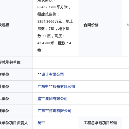
65432.2700平方米，
报建总造价：
8394.8000万元，地上
设规模
合同价格
8
层数：7层，地下层
数：1层，高度：
43.4500米，幢数：4
幢
程总承包单位
察单位
**
设计有限公司
计单位
广东中
**
股份有限公司
工单位
盛
**
集团有限公司
理单位
广东
**
咨询有限公司
设单位项目负责人
吴
**
工程总承包项目经理