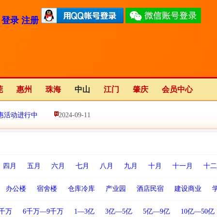
登录
注册
莞
惠州
珠海
中山
江门
肇庆
会员中心
惠活动进行中
2024-09-11
2023-01-12
四月
五月
六月
七月
八月
九月
十月
十一月
十二
办公楼
宿舍楼
仓库冷库
产业园
酒店民宿
建设商业
5千万
6千万—9千万
1—3亿
3亿—5亿
5亿—9亿
10亿—50亿