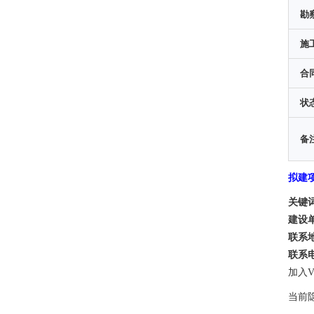
勘
施
合
状
备
拟建
关键
建设
联系地
联系电
加入V
当前