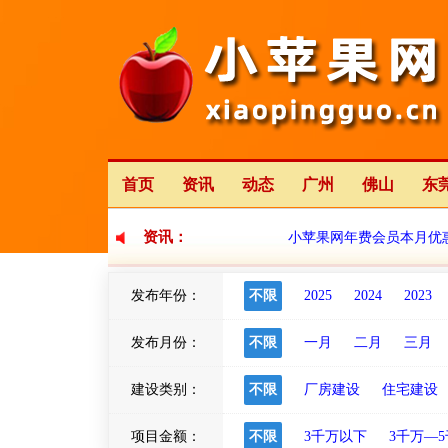
首页
资讯
动态
广州
佛山
东
资讯：
小苹果网年费会员本月优
发布年份：
不限
2025
2024
2023
小苹果网全新改版中
发布月份：
不限
一月
二月
三月
建设类别：
不限
厂房建设
住宅建设
项目金额：
不限
3千万以下
3千万—