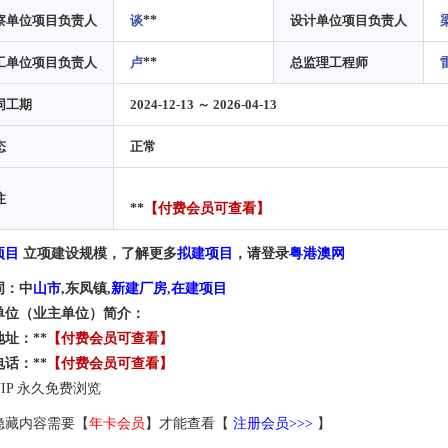
察单位项目负责人
谈
**
设计单位项目负责人
工单位项目负责人
卢
**
总监理工程师
同工期
2024-12-13 ～ 2026-04-13
态
正常
注
**
【付费会员可查看】
项目
立项建设规模，了解更多
拟建项目
，请登录
粤港澳网
词：中
山市
,东凤镇,
新建厂房
,
在建项目
单位（业主单位）简介：
址：**
【付费会员可查看】
话：**
【付费会员
可查看
】
IP 永久免费浏览
隐藏内容需要【
年卡会员
】才能查看【
注册会员>>>
】